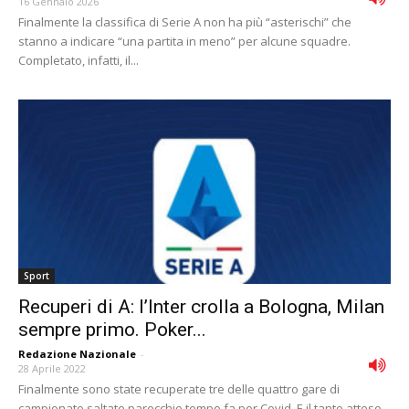
16 Gennaio 2026
Finalmente la classifica di Serie A non ha più “asterischi” che
stanno a indicare “una partita in meno” per alcune squadre.
Completato, infatti, il...
Sport
Recuperi di A: l’Inter crolla a Bologna, Milan
sempre primo. Poker...
Redazione Nazionale
-
28 Aprile 2022
Finalmente sono state recuperate tre delle quattro gare di
campionato saltate parecchio tempo fa per Covid. E il tanto atteso