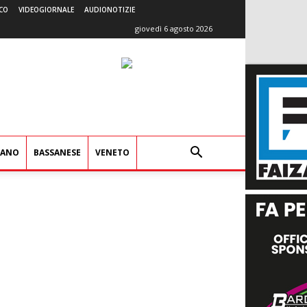
CO
VIDEOGIORNALE
AUDIONOTIZIE
giovedì 6 agosto 2026
IANO
BASSANESE
VENETO