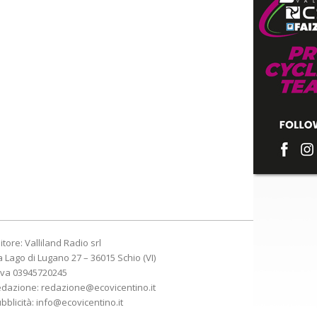
itore: Valliland Radio srl
a Lago di Lugano 27 – 36015 Schio (VI)
Iva 03945720245
edazione:
redazione@ecovicentino.it
bblicità:
info@ecovicentino.it