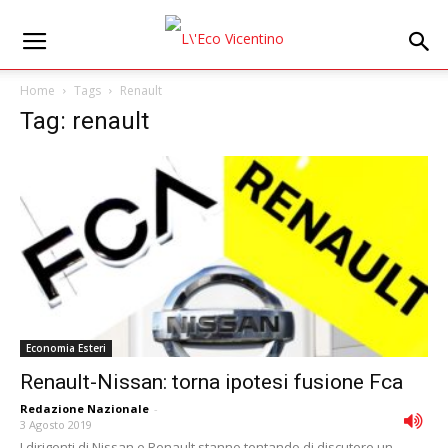
Home
Tags
Renault
Tag: renault
Economia Esteri
Renault-Nissan: torna ipotesi fusione Fca
Redazione Nazionale
-
3 Agosto 2019
I dirigenti di Nissan e Renault stanno tentando di discutere un