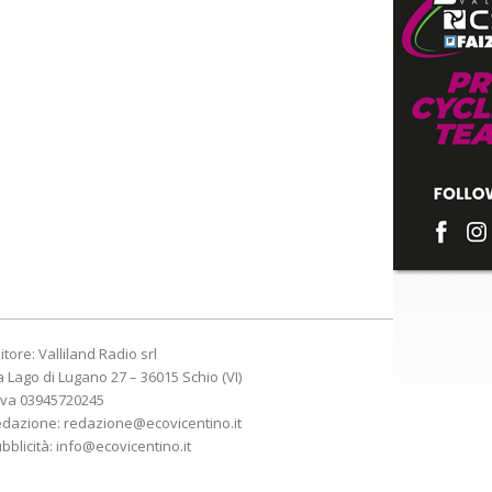
itore: Valliland Radio srl
a Lago di Lugano 27 – 36015 Schio (VI)
Iva 03945720245
edazione:
redazione@ecovicentino.it
bblicità:
info@ecovicentino.it