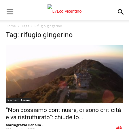
Home
Tags
Rifugio gingerino
Tag: rifugio gingerino
Recoaro Terme
“Non possiamo continuare, ci sono criticità
e va ristrutturato”: chiude lo...
Mariagrazia Bonollo
-