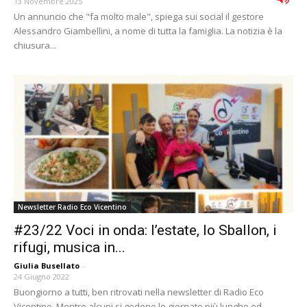
13 Novembre 2025
Un annuncio che "fa molto male", spiega sui social il gestore
Alessandro Giambellini, a nome di tutta la famiglia. La notizia è la
chiusura...
Newsletter Radio Eco Vicentino
#23/22 Voci in onda: l’estate, lo Sballon, i
rifugi, musica in...
Giulia Busellato
-
24 Giugno 2022
Buongiorno a tutti, ben ritrovati nella newsletter di Radio Eco
Vicentino. Mentre alcuni si godono le giornate più lunghe ed