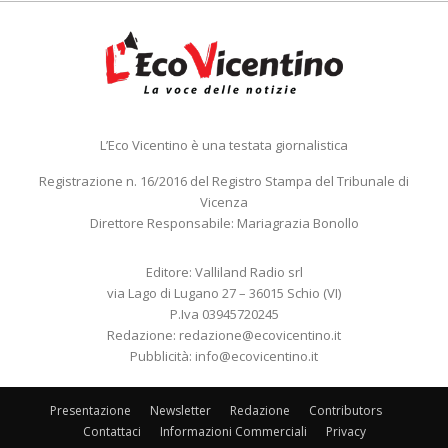
L’Eco Vicentino è una testata giornalistica
Registrazione n. 16/2016 del Registro Stampa del Tribunale di
Vicenza
Direttore Responsabile: Mariagrazia Bonollo
Editore: Valliland Radio srl
via Lago di Lugano 27 – 36015 Schio (VI)
P.Iva 03945720245
Redazione:
redazione@ecovicentino.it
Pubblicità:
info@ecovicentino.it
Presentazione
Newsletter
Redazione
Contributors
Contattaci
Informazioni Commerciali
Privacy