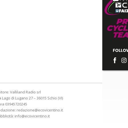
itore: Valliland Radio srl
a Lago di Lugano 27 – 36015 Schio (VI)
Iva 03945720245
edazione:
redazione@ecovicentino.it
bblicità:
info@ecovicentino.it