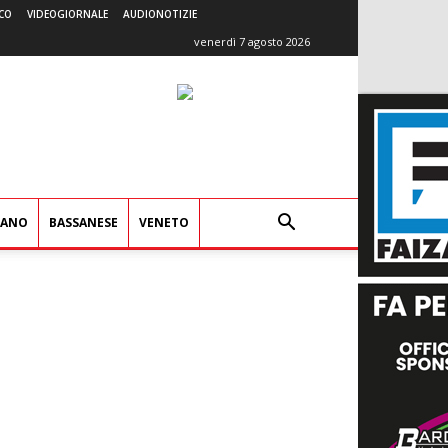
CO
VIDEOGIORNALE
AUDIONOTIZIE
venerdì 7 agosto 2026
IANO
BASSANESE
VENETO