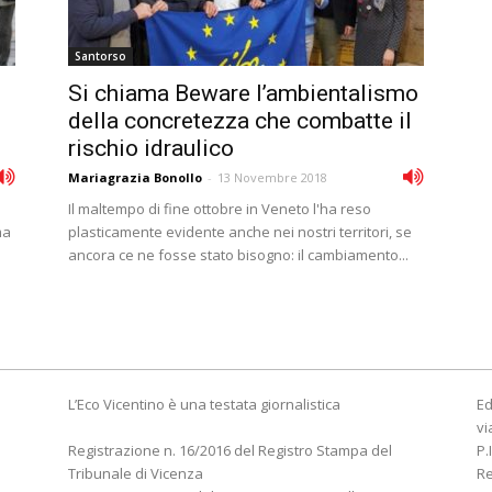
Santorso
Si chiama Beware l’ambientalismo
della concretezza che combatte il
rischio idraulico
Mariagrazia Bonollo
-
13 Novembre 2018
Il maltempo di fine ottobre in Veneto l'ha reso
ma
plasticamente evidente anche nei nostri territori, se
ancora ce ne fosse stato bisogno: il cambiamento...
L’Eco Vicentino è una testata giornalistica
Ed
vi
Registrazione n. 16/2016 del Registro Stampa del
P.
Tribunale di Vicenza
R