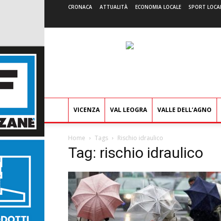
CRONACA
ATTUALITÀ
ECONOMIA LOCALE
SPORT LOCA
VICENZA
VAL LEOGRA
VALLE DELL’AGNO
Home
Tags
Rischio idraulico
Tag: rischio idraulico