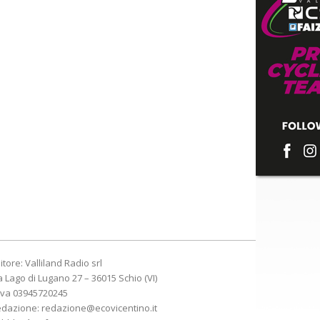
itore: Valliland Radio srl
a Lago di Lugano 27 – 36015 Schio (VI)
Iva 03945720245
edazione:
redazione@ecovicentino.it