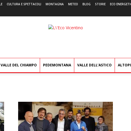
LE
CULTURA E SPETTACOLI
MONTAGNA
METEO
BLOG
STORIE
ECO ENERGETI
L'Eco
Vicentino
VALLE DEL CHIAMPO
PEDEMONTANA
VALLE DELL’ASTICO
ALTOP