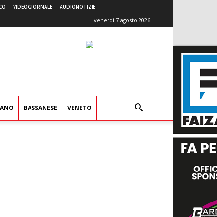
CO
VIDEOGIORNALE
AUDIONOTIZIE
venerdì 7 agosto 2026
IANO
BASSANESE
VENETO