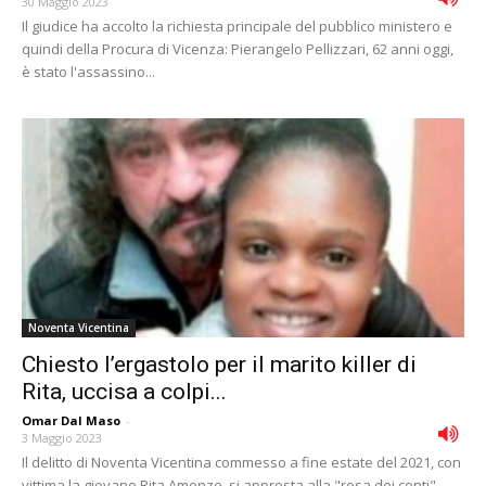
30 Maggio 2023
Il giudice ha accolto la richiesta principale del pubblico ministero e
quindi della Procura di Vicenza: Pierangelo Pellizzari, 62 anni oggi,
è stato l'assassino...
Noventa Vicentina
Chiesto l’ergastolo per il marito killer di
Rita, uccisa a colpi...
Omar Dal Maso
-
3 Maggio 2023
Il delitto di Noventa Vicentina commesso a fine estate del 2021, con
vittima la giovane Rita Amenze, si appresta alla "resa dei conti"