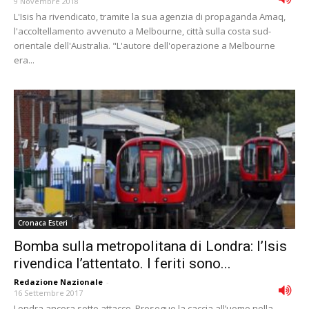
9 Novembre 2018
L'Isis ha rivendicato, tramite la sua agenzia di propaganda Amaq,
l'accoltellamento avvenuto a Melbourne, città sulla costa sud-
orientale dell'Australia. "L'autore dell'operazione a Melbourne
era...
Cronaca Esteri
Bomba sulla metropolitana di Londra: l’Isis
rivendica l’attentato. I feriti sono...
Redazione Nazionale
-
16 Settembre 2017
Londra ancora sotto attacco. Prosegue la caccia all’uomo nella