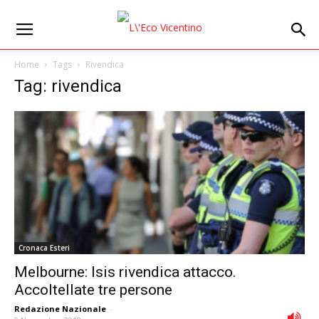
Home
Tags
Rivendica
Tag: rivendica
Cronaca Esteri
Melbourne: Isis rivendica attacco.
Accoltellate tre persone
Redazione Nazionale
-