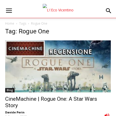
Home
Tags
Rogue One
Tag: Rogue One
Blog
CineMachine | Rogue One: A Star Wars
Story
Davide Perin
-