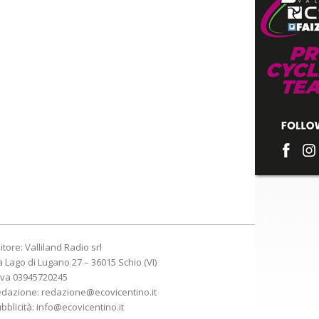
itore: Valliland Radio srl
a Lago di Lugano 27 – 36015 Schio (VI)
Iva 03945720245
edazione:
redazione@ecovicentino.it
bblicità:
info@ecovicentino.it