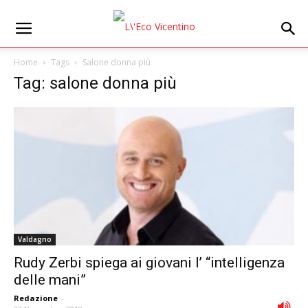
Home
Tags
Salone donna più
Tag: salone donna più
Valdagno
Rudy Zerbi spiega ai giovani l’ “intelligenza
delle mani”
Redazione
-