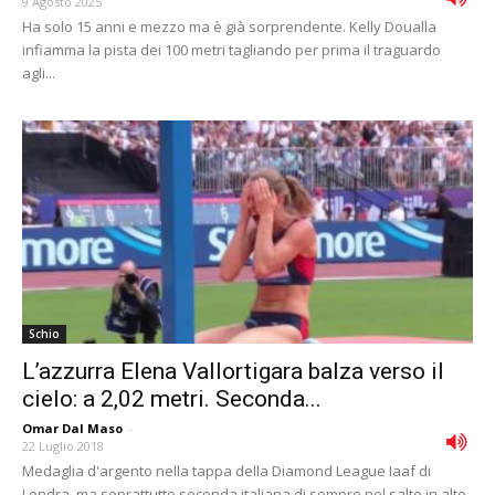
9 Agosto 2025
Ha solo 15 anni e mezzo ma è già sorprendente. Kelly Doualla
infiamma la pista dei 100 metri tagliando per prima il traguardo
agli...
Schio
L’azzurra Elena Vallortigara balza verso il
cielo: a 2,02 metri. Seconda...
Omar Dal Maso
-
22 Luglio 2018
Medaglia d'argento nella tappa della Diamond League Iaaf di
Londra, ma soprattutto seconda italiana di sempre nel salto in alto.