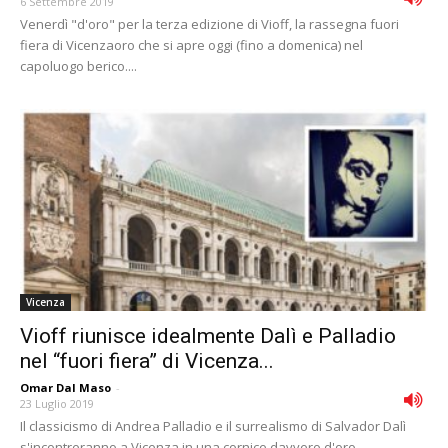
6 Settembre 2019
Venerdì "d'oro" per la terza edizione di Vioff, la rassegna fuori
fiera di Vicenzaoro che si apre oggi (fino a domenica) nel
capoluogo berico....
Vicenza
Vioff riunisce idealmente Dalì e Palladio
nel “fuori fiera” di Vicenza...
Omar Dal Maso
-
23 Luglio 2019
Il classicismo di Andrea Palladio e il surrealismo di Salvador Dalì
s'incontreranno a Vicenza in una cornice davvero d'oro.