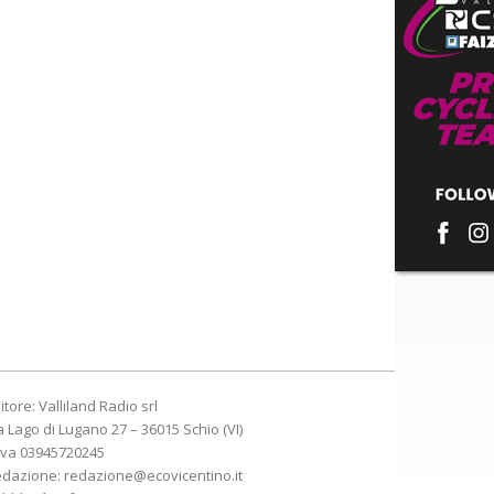
itore: Valliland Radio srl
a Lago di Lugano 27 – 36015 Schio (VI)
Iva 03945720245
edazione:
redazione@ecovicentino.it