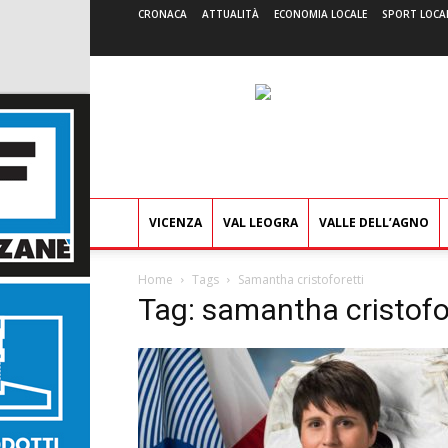
CRONACA
ATTUALITÀ
ECONOMIA LOCALE
SPORT LOCA
VICENZA
VAL LEOGRA
VALLE DELL’AGNO
Home
Tags
Samantha cristoforetti
Tag: samantha cristofo