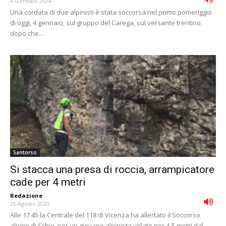
4 Gennaio 2024
Una cordata di due alpinisti è stata soccorsa nel primo pomeriggio
di oggi, 4 gennaio, sul gruppo del Carega, sul versante trentino,
dopo che...
Santorso
Si stacca una presa di roccia, arrampicatore
cade per 4 metri
Redazione
-
26 Agosto 2020
Alle 17.45 la Centrale del 118 di Vicenza ha allertato il Soccorso
alpino di Schio, per un giovane alpinista volato per 4-5 metri dal...