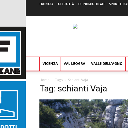
CRONACA
ATTUALITÀ
ECONOMIA LOCALE
SPORT LOCA
VICENZA
VAL LEOGRA
VALLE DELL’AGNO
Home
Tags
Schianti Vaja
Tag: schianti Vaja