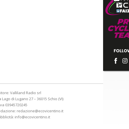
itore: Valliland Radio srl
a Lago di Lugano 27 – 36015 Schio (VI)
Iva 03945720245
edazione:
redazione@ecovicentino.it
bblicità:
info@ecovicentino.it