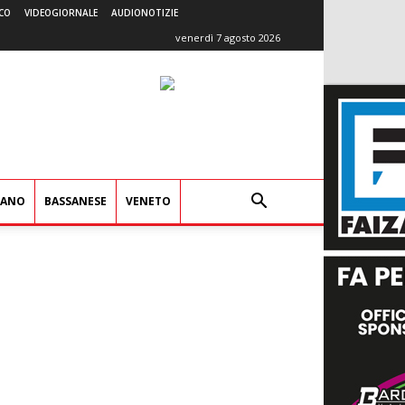
CO
VIDEOGIORNALE
AUDIONOTIZIE
venerdì 7 agosto 2026
IANO
BASSANESE
VENETO