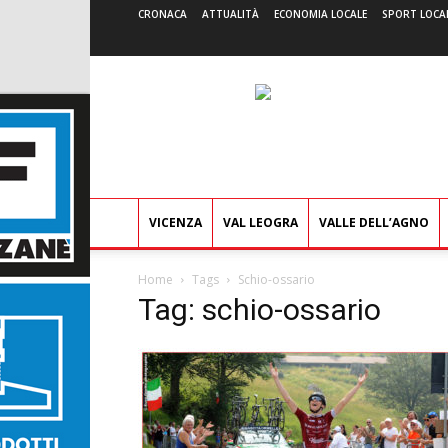
CRONACA
ATTUALITÀ
ECONOMIA LOCALE
SPORT LOCA
VICENZA
VAL LEOGRA
VALLE DELL’AGNO
Home
Tags
Schio-ossario
Tag: schio-ossario