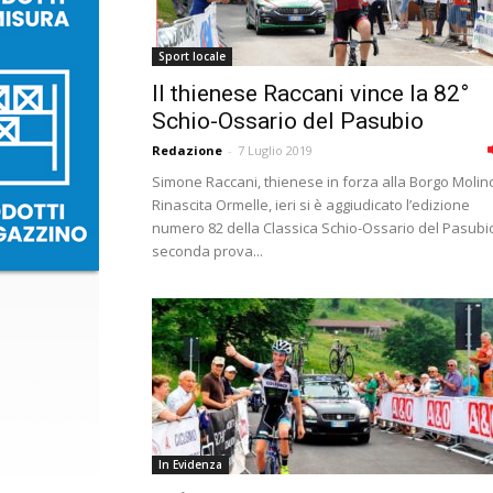
Sport locale
Il thienese Raccani vince la 82°
Schio-Ossario del Pasubio
Redazione
-
7 Luglio 2019
Simone Raccani, thienese in forza alla Borgo Molin
Rinascita Ormelle, ieri si è aggiudicato l’edizione
numero 82 della Classica Schio-Ossario del Pasubi
seconda prova...
In Evidenza