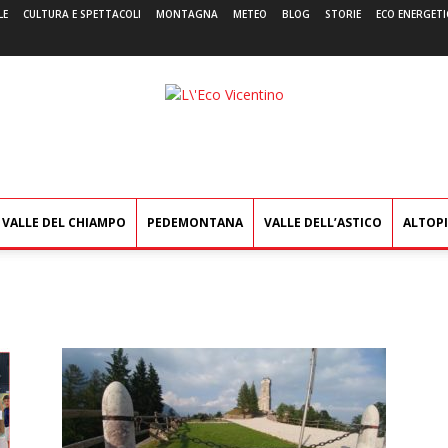
LE
CULTURA E SPETTACOLI
MONTAGNA
METEO
BLOG
STORIE
ECO ENERGETI
L'Eco
Vicentino
VALLE DEL CHIAMPO
PEDEMONTANA
VALLE DELL’ASTICO
ALTOP