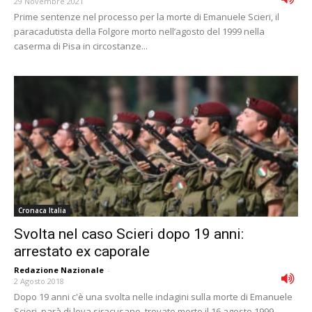
29 Novembre 2021
Prime sentenze nel processo per la morte di Emanuele Scieri, il
paracadutista della Folgore morto nell’agosto del 1999 nella
caserma di Pisa in circostanze...
Cronaca Italia
Svolta nel caso Scieri dopo 19 anni:
arrestato ex caporale
Redazione Nazionale
-
2 Agosto 2018
Dopo 19 anni c'è una svolta nelle indagini sulla morte di Emanuele
Scieri, parà di leva siracusano, trovato morto il 16 agosto 1999