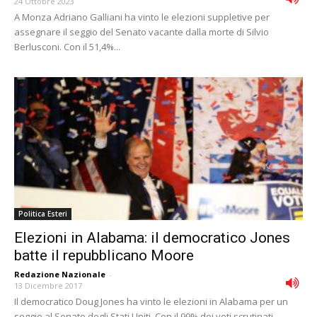
24 Ottobre 2023
A Monza Adriano Galliani ha vinto le elezioni suppletive per
assegnare il seggio del Senato vacante dalla morte di Silvio
Berlusconi. Con il 51,4%...
Politica Esteri
Elezioni in Alabama: il democratico Jones
batte il repubblicano Moore
Redazione Nazionale
-
13 Dicembre 2017
Il democratico Doug Jones ha vinto le elezioni in Alabama per un
seggio al Senato degli Stati Uniti. Con il 99% dei voti scrutinati...