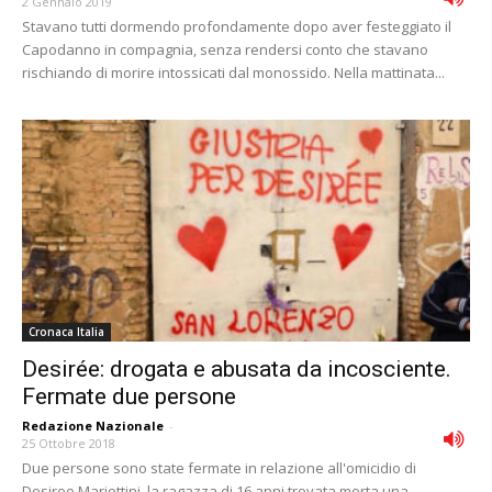
2 Gennaio 2019
Stavano tutti dormendo profondamente dopo aver festeggiato il
Capodanno in compagnia, senza rendersi conto che stavano
rischiando di morire intossicati dal monossido. Nella mattinata...
Cronaca Italia
Desirée: drogata e abusata da incosciente.
Fermate due persone
Redazione Nazionale
-
25 Ottobre 2018
Due persone sono state fermate in relazione all'omicidio di
Desiree Mariottini, la ragazza di 16 anni trovata morta una