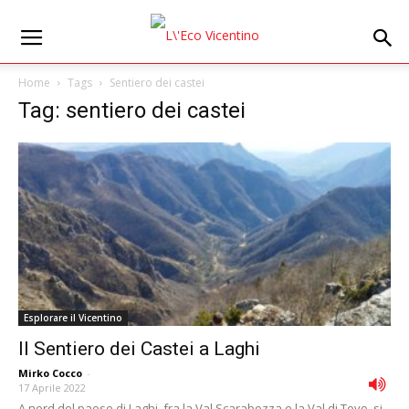
Home
Tags
Sentiero dei castei
Tag: sentiero dei castei
Esplorare il Vicentino
Il Sentiero dei Castei a Laghi
Mirko Cocco
-
17 Aprile 2022
A nord del paese di Laghi, fra la Val Scarabozza e la Val di Tovo, si