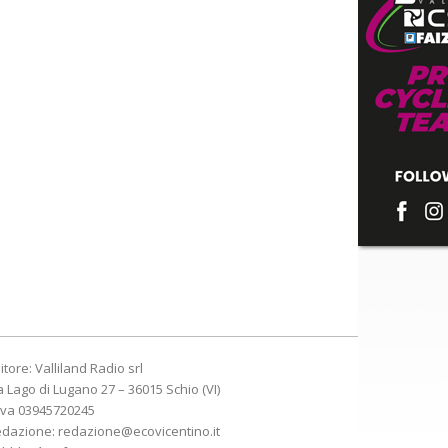
itore: Valliland Radio srl
a Lago di Lugano 27 – 36015 Schio (VI)
Iva 03945720245
edazione:
redazione@ecovicentino.it