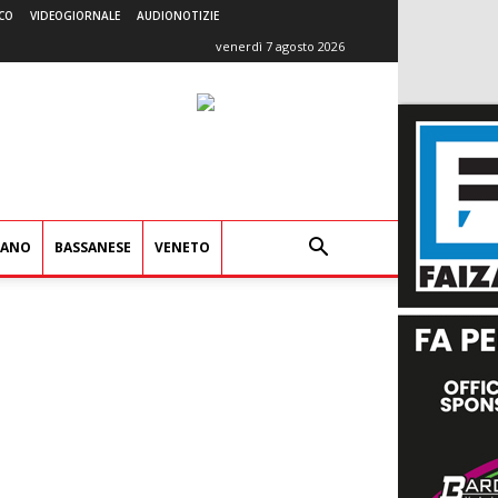
CO
VIDEOGIORNALE
AUDIONOTIZIE
venerdì 7 agosto 2026
IANO
BASSANESE
VENETO