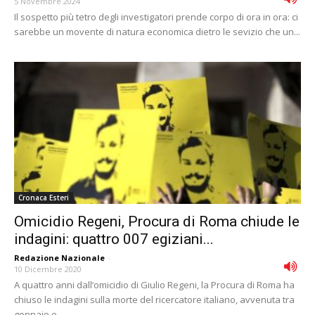
5 Novembre 2024
Il sospetto più tetro degli investigatori prende corpo di ora in ora: ci
sarebbe un movente di natura economica dietro le sevizio che un...
Cronaca Esteri
Omicidio Regeni, Procura di Roma chiude le
indagini: quattro 007 egiziani...
Redazione Nazionale
-
10 Dicembre 2020
A quattro anni dall’omicidio di Giulio Regeni, la Procura di Roma ha
chiuso le indagini sulla morte del ricercatore italiano, avvenuta tra
gennaio e...