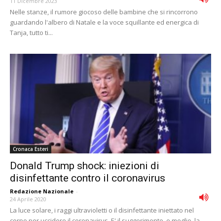
11 Dicembre 2023
Nelle stanze, il rumore giocoso delle bambine che si rincorrono
guardando l'albero di Natale e la voce squillante ed energica di
Tanja, tutto ti...
Cronaca Esteri
Donald Trump shock: iniezioni di
disinfettante contro il coronavirus
Redazione Nazionale
-
24 Aprile 2020
La luce solare, i raggi ultravioletti o il disinfettante iniettato nel
corpo per uccidere il coronavirus. E' il suggerimento, o meglio, la