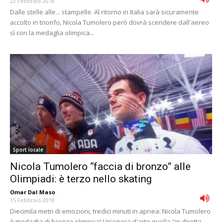
22 Febbraio 2018
Dalle stelle alle... stampelle. Al ritorno in Italia sarà sicuramente
accolto in trionfo, Nicola Tumolero però dovrà scendere dall'aereo
sì con la medaglia olimpica...
Sport locale
Nicola Tumolero “faccia di bronzo” alle
Olimpiadi: è terzo nello skating
Omar Dal Maso
-
15 Febbraio 2018
Diecimila metri di emozioni, tredici minuti in apnea: Nicola Tumolero
è medaglia di bronzo olimpica! Un'opera d'arte quella "in diretta