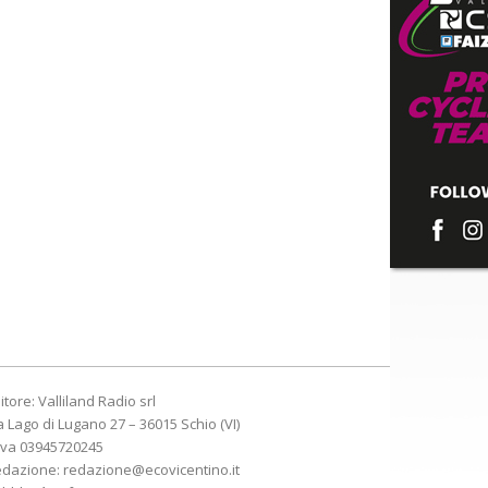
itore: Valliland Radio srl
a Lago di Lugano 27 – 36015 Schio (VI)
Iva 03945720245
edazione:
redazione@ecovicentino.it