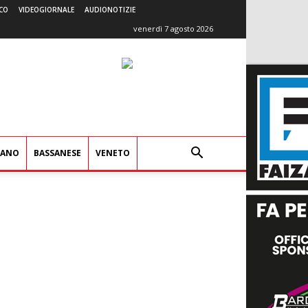
CO
VIDEOGIORNALE
AUDIONOTIZIE
venerdì 7 agosto 2026
IANO
BASSANESE
VENETO