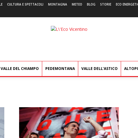
LE
CULTURA E SPETTACOLI
MONTAGNA
METEO
BLOG
STORIE
ECO ENERGETI
L'Eco
Vicentino
VALLE DEL CHIAMPO
PEDEMONTANA
VALLE DELL’ASTICO
ALTOP