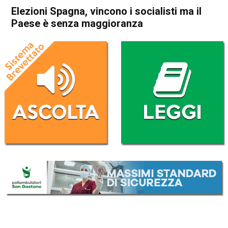
Elezioni Spagna, vincono i socialisti ma il
Paese è senza maggioranza
Home
Politica Esteri
Politica Esteri
Elezioni Spagna, vincono i
socialisti ma il Paese è senza
maggioranza
Da
Redazione Nazionale
29 Aprile 2019
(aggiornato il
29 Aprile 2019 18:47
)
ASCOLTA L'AUDIO