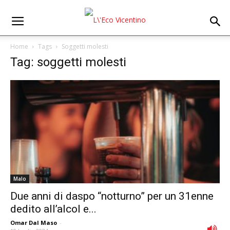
Home
Tags
Soggetti molesti
Tag: soggetti molesti
Malo
Due anni di daspo “notturno” per un 31enne
dedito all’alcol e...
Omar Dal Maso
-