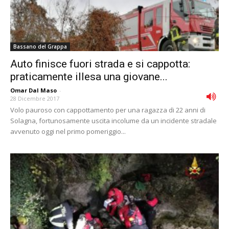
Bassano del Grappa
Auto finisce fuori strada e si cappotta:
praticamente illesa una giovane...
Omar Dal Maso
-
28 Dicembre 2017
Volo pauroso con cappottamento per una ragazza di 22 anni di
Solagna, fortunosamente uscita incolume da un incidente stradale
avvenuto oggi nel primo pomeriggio...