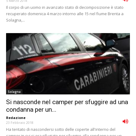
5 Marzo 2018
Il corpo di un uomo in avanzato stato di decomposizione è stato
recuperato domenica 4 marzo intorno alle 15 nel fiume Brenta a
Solagna,...
Solagna
Si nasconde nel camper per sfuggire ad una
condanna per un...
Redazione
-
23 Febbraio 2018
Ha tentato di nascondersi sotto delle coperte all'interno del
camper in cui si era rifugiato per sfuggire alla condanna per un