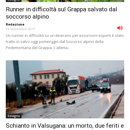
Runner in difficoltà sul Grappa salvato dal
soccorso alpino
Redazione
-
15 Settembre 2017
Un runner in difficoltà su un itinerario per escursioni esperti è stato
tratto in salvo oggi pomeriggio dal Soccorso alpino della
Pedemontana del Grappa. L'allerta...
Solagna
Schianto in Valsugana: un morto, due feriti e