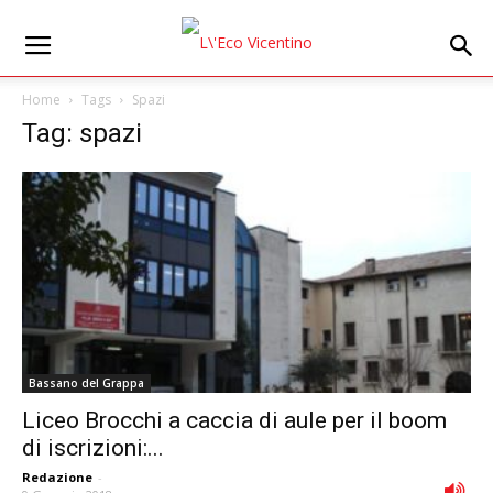
Home
Tags
Spazi
Tag: spazi
Bassano del Grappa
Liceo Brocchi a caccia di aule per il boom
di iscrizioni:...
Redazione
-