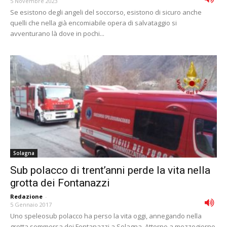
5 Novembre 2023
Se esistono degli angeli del soccorso, esistono di sicuro anche
quelli che nella già encomiabile opera di salvataggio si
avventurano là dove in pochi...
Solagna
Sub polacco di trent’anni perde la vita nella
grotta dei Fontanazzi
Redazione
-
5 Gennaio 2017
Uno speleosub polacco ha perso la vita oggi, annegando nella
grotta sommersa dei Fontanazzi a Solagna. Attorno a mezzogiorno