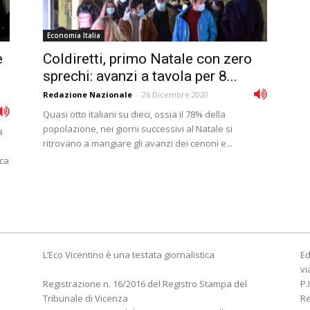
Economia Italia
e
Coldiretti, primo Natale con zero
sprechi: avanzi a tavola per 8...
Redazione Nazionale
-
26 Dicembre 2020
Quasi otto italiani su dieci, ossia il 78% della
popolazione, nei giorni successivi al Natale si
a
ritrovano a mangiare gli avanzi dei cenoni e...
ica
L’Eco Vicentino è una testata giornalistica
Ed
vi
Registrazione n. 16/2016 del Registro Stampa del
P.
Tribunale di Vicenza
R