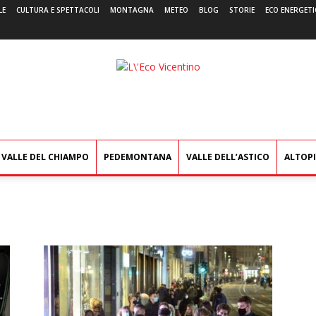
LE
CULTURA E SPETTACOLI
MONTAGNA
METEO
BLOG
STORIE
ECO ENERGETI
L'Eco
Vicentino
VALLE DEL CHIAMPO
PEDEMONTANA
VALLE DELL’ASTICO
ALTOP