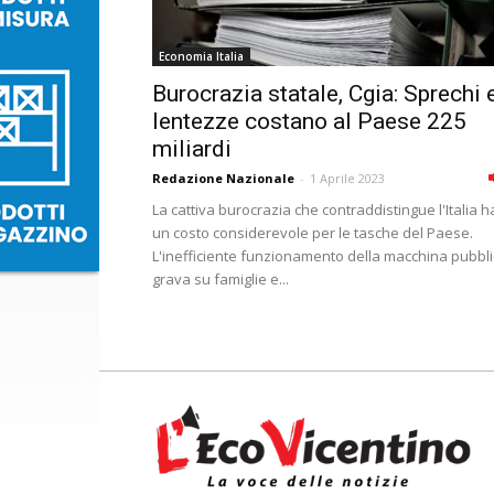
Economia Italia
Burocrazia statale, Cgia: Sprechi 
lentezze costano al Paese 225
miliardi
Redazione Nazionale
-
1 Aprile 2023
La cattiva burocrazia che contraddistingue l'Italia h
un costo considerevole per le tasche del Paese.
L'inefficiente funzionamento della macchina pubbl
grava su famiglie e...