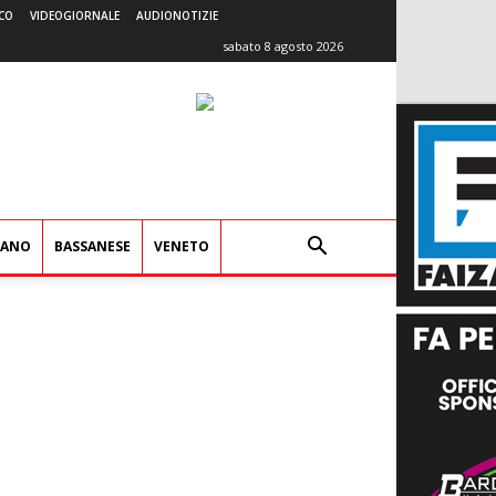
CO
VIDEOGIORNALE
AUDIONOTIZIE
sabato 8 agosto 2026
IANO
BASSANESE
VENETO