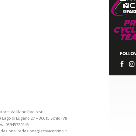
itore: Valliland Radio srl
a Lago di Lugano 27 – 36015 Schio (VI)
Iva 03945720245
edazione:
redazione@ecovicentino.it