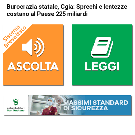
Burocrazia statale, Cgia: Sprechi e lentezze
costano al Paese 225 miliardi
Home
Economia Italia
Economia Italia
Burocrazia statale, Cgia:
Sprechi e lentezze costano al
Paese 225 miliardi
Da
Redazione Nazionale
1 Aprile 2023
(aggiornato il
1 Aprile 2023 23:32
)
ASCOLTA L'AUDIO