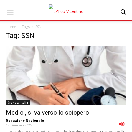
Home
Tags
SSN
Tag: SSN
Cronaca Italia
Medici, si va verso lo sciopero
Redazione Nazionale
-
12 Gennaio 2025
Il presidente della Federazione degli ordini dei medici Filippo Anelli