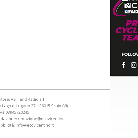
itore: Valliland Radio srl
a Lago di Lugano 27 – 36015 Schio (VI)
Iva 03945720245
edazione:
redazione@ecovicentino.it
bblicità:
info@ecovicentino.it