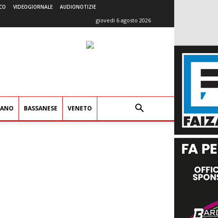
CO
VIDEOGIORNALE
AUDIONOTIZIE
giovedì 6 agosto 2026
IANO
BASSANESE
VENETO