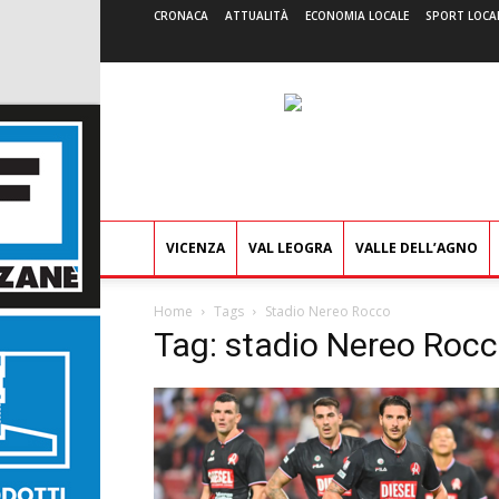
CRONACA
ATTUALITÀ
ECONOMIA LOCALE
SPORT LOCA
VICENZA
VAL LEOGRA
VALLE DELL’AGNO
Home
Tags
Stadio Nereo Rocco
Tag: stadio Nereo Roc