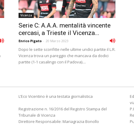
Vicenza
Serie C: A.A.A. mentalità vincente
cercasi, a Trieste il Vicenza...
Enrico Pigato
-
20 Marzo 2023
Dopo le sette sconfitte nelle ultime undici partite il L.R.
a
Vicenza trova un pareggio che mancava da dodici
partite (1-1 casalingo con il Padova)....
L’Eco Vicentino è una testata giornalistica
Ed
vi
Registrazione n. 16/2016 del Registro Stampa del
P.
Tribunale di Vicenza
R
Direttore Responsabile: Mariagrazia Bonollo
Pu