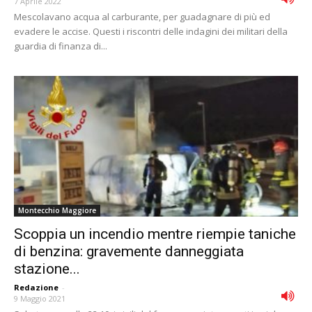
7 Aprile 2022
Mescolavano acqua al carburante, per guadagnare di più ed
evadere le accise. Questi i riscontri delle indagini dei militari della
guardia di finanza di...
Montecchio Maggiore
Scoppia un incendio mentre riempie taniche
di benzina: gravemente danneggiata
stazione...
Redazione
-
9 Maggio 2021