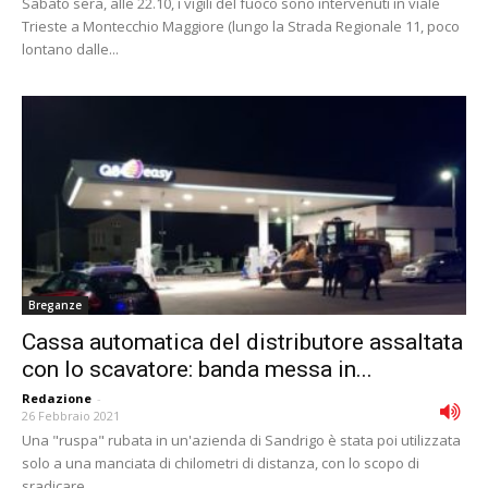
Sabato sera, alle 22.10, i vigili del fuoco sono intervenuti in viale
Trieste a Montecchio Maggiore (lungo la Strada Regionale 11, poco
lontano dalle...
Breganze
Cassa automatica del distributore assaltata
con lo scavatore: banda messa in...
Redazione
-
26 Febbraio 2021
Una "ruspa" rubata in un'azienda di Sandrigo è stata poi utilizzata
solo a una manciata di chilometri di distanza, con lo scopo di
sradicare...