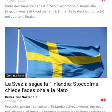
17 Ottobre 2024
Parte decisamente bene il torneo di esibizione di tennis alla
Kingdom Arena di Riyad per Jannik Sinner: l’altoatesino trionfa 2-0
nel quarto di finale...
Cronaca Italia
La Svezia segue la Finlandia: Stoccolma
chiede l’adesione alla Nato
Redazione Nazionale
-
17 Maggio 2022
Procede spedito il cammino di Finlandia e Svezia verso l'ingresso
nell'Alleanza Atlantica. La premier svedese Magdalena Andersson