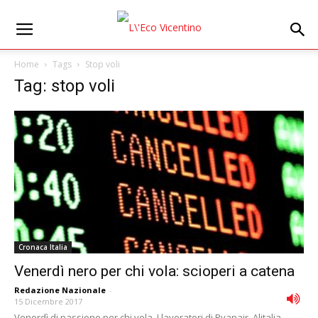
Home
Tags
Stop voli
Tag: stop voli
Cronaca Italia
Venerdì nero per chi vola: scioperi a catena
Redazione Nazionale
-
15 Dicembre 2017
Venerdì di passione per chi vola. I lavoratori di Ryanair, Alitalia,