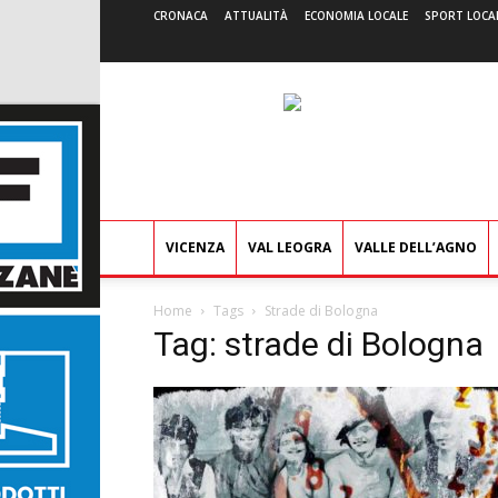
CRONACA
ATTUALITÀ
ECONOMIA LOCALE
SPORT LOCA
VICENZA
VAL LEOGRA
VALLE DELL’AGNO
Home
Tags
Strade di Bologna
Tag: strade di Bologna