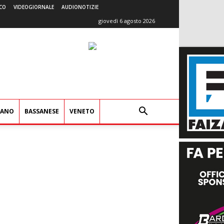
CO
VIDEOGIORNALE
AUDIONOTIZIE
giovedì 6 agosto 2026
IANO
BASSANESE
VENETO