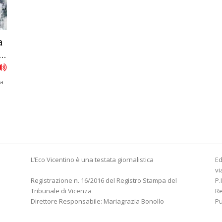
a
..
na
e
L’Eco Vicentino è una testata giornalistica
Ed
vi
Registrazione n. 16/2016 del Registro Stampa del
P.
Tribunale di Vicenza
R
Direttore Responsabile: Mariagrazia Bonollo
Pu