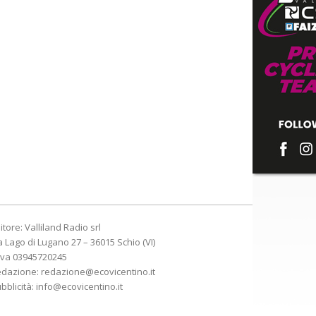
itore: Valliland Radio srl
a Lago di Lugano 27 – 36015 Schio (VI)
Iva 03945720245
edazione:
redazione@ecovicentino.it
bblicità:
info@ecovicentino.it