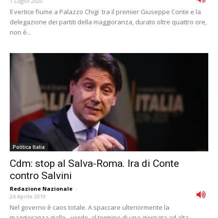
1 Luglio 2020
Il vertice fiume a Palazzo Chigi tra il premier Giuseppe Conte e la
delegazione dei partiti della maggioranza, durato oltre quattro ore,
non è...
Politica Italia
Cdm: stop al Salva-Roma. Ira di Conte
contro Salvini
Redazione Nazionale
-
24 Aprile 2019
Nel governo è caos totale. A spaccare ulteriormente la
maggioranza giallo - verde, al termine di una giornata ad alta