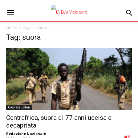
Home
Tags
Suora
Tag: suora
Cronaca Esteri
Centrafrica, suora di 77 anni uccisa e
decapitata
Redazione Nazionale
-