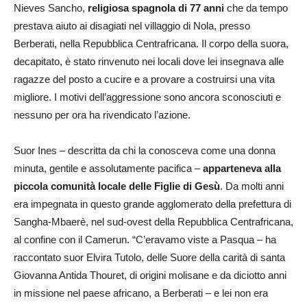
Nieves Sancho,
religiosa spagnola di 77 anni
che da tempo
prestava aiuto ai disagiati nel villaggio di Nola, presso
Berberati, nella Repubblica Centrafricana. Il corpo della suora,
decapitato, è stato rinvenuto nei locali dove lei insegnava alle
ragazze del posto a cucire e a provare a costruirsi una vita
migliore. I motivi dell’aggressione sono ancora sconosciuti e
nessuno per ora ha rivendicato l’azione.
Suor Ines – descritta da chi la conosceva come una donna
minuta, gentile e assolutamente pacifica –
apparteneva alla
piccola comunità locale delle Figlie di Gesù
. Da molti anni
era impegnata in questo grande agglomerato della prefettura di
Sangha-Mbaerè, nel sud-ovest della Repubblica Centrafricana,
al confine con il Camerun. “C’eravamo viste a Pasqua – ha
raccontato suor Elvira Tutolo, delle Suore della carità di santa
Giovanna Antida Thouret, di origini molisane e da diciotto anni
in missione nel paese africano, a Berberati – e lei non era