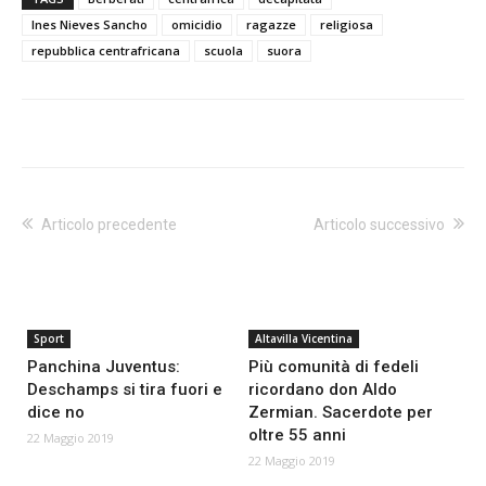
Ines Nieves Sancho
omicidio
ragazze
religiosa
repubblica centrafricana
scuola
suora
Articolo precedente
Articolo successivo
Sport
Altavilla Vicentina
Panchina Juventus:
Più comunità di fedeli
Deschamps si tira fuori e
ricordano don Aldo
dice no
Zermian. Sacerdote per
oltre 55 anni
22 Maggio 2019
22 Maggio 2019