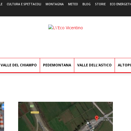
LE
CULTURA E SPETTACOLI
MONTAGNA
METEO
BLOG
STORIE
ECO ENERGETI
L'Eco
Vicentino
VALLE DEL CHIAMPO
PEDEMONTANA
VALLE DELL’ASTICO
ALTOP