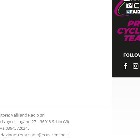
itore: Valliland Radio srl
a Lago di Lugano 27 – 36015 Schio (VI)
Iva 03945720245
edazione:
redazione@ecovicentino.it