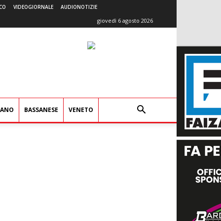
CO
VIDEOGIORNALE
AUDIONOTIZIE
giovedì 6 agosto 2026
IANO
BASSANESE
VENETO