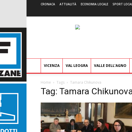
CRONACA
ATTUALITÀ
ECONOMIA LOCALE
SPORT LOCA
VICENZA
VAL LEOGRA
VALLE DELL’AGNO
Home
Tags
Tamara Chikunova
Tag: Tamara Chikunov