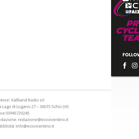
itore: Valliland Radio srl
a Lago di Lugano 27 – 36015 Schio (VI)
Iva 03945720245
edazione:
redazione@ecovicentino.it
bblicità:
info@ecovicentino.it