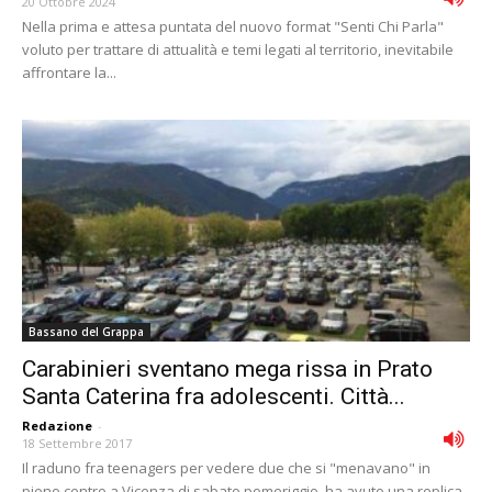
20 Ottobre 2024
Nella prima e attesa puntata del nuovo format "Senti Chi Parla"
voluto per trattare di attualità e temi legati al territorio, inevitabile
affrontare la...
Bassano del Grappa
Carabinieri sventano mega rissa in Prato
Santa Caterina fra adolescenti. Città...
Redazione
-
18 Settembre 2017
Il raduno fra teenagers per vedere due che si "menavano" in
pieno centro a Vicenza di sabato pomeriggio, ha avuto una replica