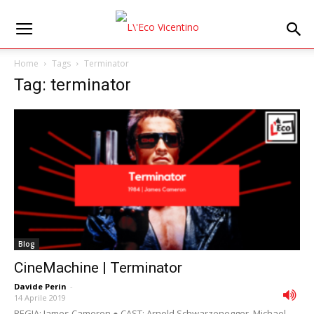
Home
Tags
Terminator
Tag: terminator
Blog
CineMachine | Terminator
Davide Perin
-
14 Aprile 2019
REGIA: James Cameron ● CAST: Arnold Schwarzenegger, Michael