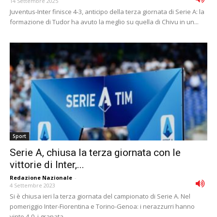
14 Settembre 2025
Juventus-Inter finisce 4-3, anticipo della terza giornata di Serie A: la
formazione di Tudor ha avuto la meglio su quella di Chivu in un...
Sport
Serie A, chiusa la terza giornata con le
vittorie di Inter,...
Redazione Nazionale
-
4 Settembre 2023
Si è chiusa ieri la terza giornata del campionato di Serie A. Nel
pomeriggio Inter-Fiorentina e Torino-Genoa: i nerazzurri hanno
vinto 4-0, i granata...