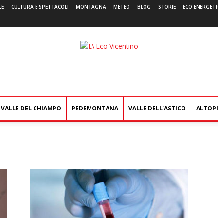
LE
CULTURA E SPETTACOLI
MONTAGNA
METEO
BLOG
STORIE
ECO ENERGETI
L'Eco
Vicentino
VALLE DEL CHIAMPO
PEDEMONTANA
VALLE DELL’ASTICO
ALTOP