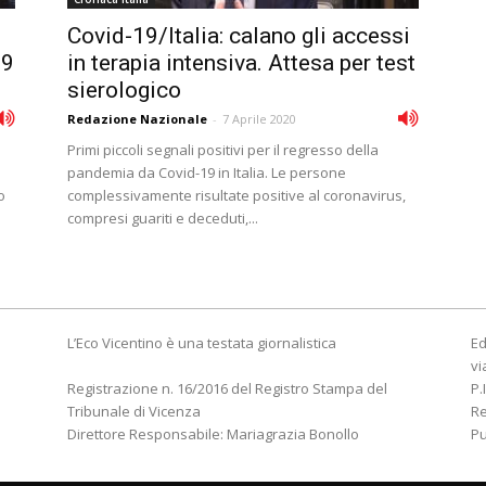
Covid-19/Italia: calano gli accessi
29
in terapia intensiva. Attesa per test
sierologico
Redazione Nazionale
-
7 Aprile 2020
Primi piccoli segnali positivi per il regresso della
pandemia da Covid-19 in Italia. Le persone
o
complessivamente risultate positive al coronavirus,
compresi guariti e deceduti,...
L’Eco Vicentino è una testata giornalistica
Ed
vi
Registrazione n. 16/2016 del Registro Stampa del
P.
Tribunale di Vicenza
R
Direttore Responsabile: Mariagrazia Bonollo
Pu