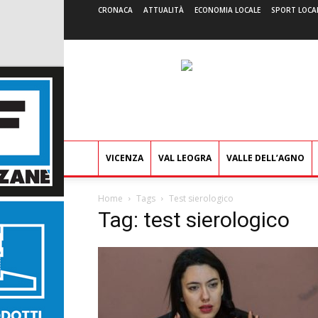
CRONACA
ATTUALITÀ
ECONOMIA LOCALE
SPORT LOCA
VICENZA
VAL LEOGRA
VALLE DELL’AGNO
Home
Tags
Test sierologico
Tag: test sierologico