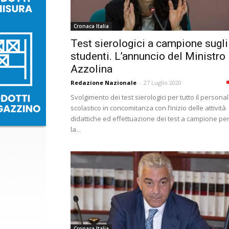
Cronaca Italia
Test sierologici a campione sugli
studenti. L’annuncio del Ministro
Azzolina
Redazione Nazionale
-
27 Luglio 2020
Svolgimento dei test sierologici per tutto il persona
scolastico in concomitanza con l’inizio delle attività
didattiche ed effettuazione dei test a campione pe
la...
Cronaca Italia