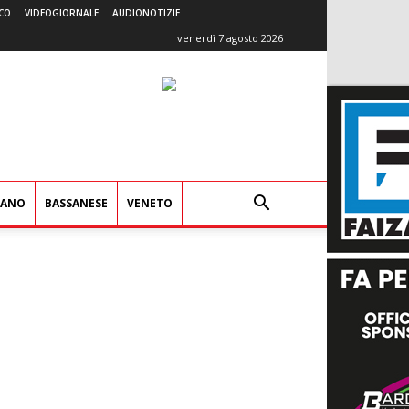
CO
VIDEOGIORNALE
AUDIONOTIZIE
venerdì 7 agosto 2026
IANO
BASSANESE
VENETO