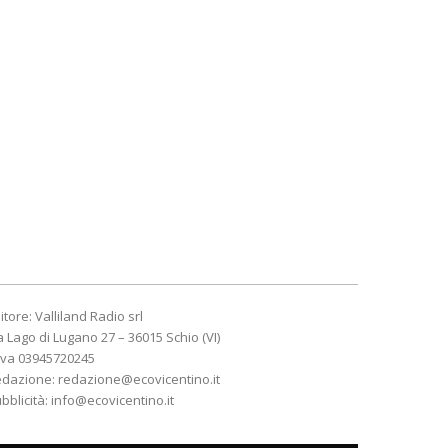
itore: Valliland Radio srl
a Lago di Lugano 27 – 36015 Schio (VI)
Iva 03945720245
edazione:
redazione@ecovicentino.it
bblicità:
info@ecovicentino.it