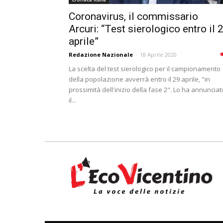
Coronavirus, il commissario
Arcuri: “Test sierologico entro il 
aprile”
Redazione Nazionale
-
18 Aprile 2020
La scelta del test sierologico per il campionamento
della popolazione avverrà entro il 29 aprile, "in
prossimità dell'inizio della fase 2". Lo ha annunciat
il...